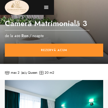
Cameră Matrimonială 3
de la
Ron
/ noapte
400
REZERVĂ ACUM
max
2
Queen
20
m2