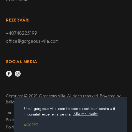
REZERVĂRI
+40748225199
office@gorgeous-villa.com
SOCIAL MEDIA
Copyright © 2021 Gorgeous Villa. All rights reserved. Powered by
Balloonline
.
Siteul gorgeous-villa.com foloseste cookie-uri pentru a-ti
Termeni și condiții
imbunatati experienta pe site.
Afla mai multe
Politica de confidențialitate
ACCEPT
Politica cookie